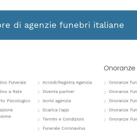
ore di agenzie funebri italiane
Onoranze 
tivo Funerale
Accedi/Registra Agenzia
Onoranze funeb
tivo a Rate
Diventa partner
Onoranze Fun
to Psicologico
Iscrivi agenzia
Onoranze Fun
razione
Scarica l'app
Onoranze Fun
sione
Termini e Condizioni
Onoranze Fun
Funerale Coronavirus