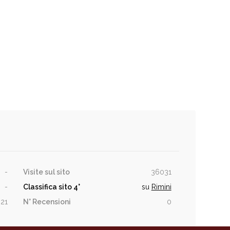
-
Visite sul sito
36031
-
Classifica sito
4°
su
Rimini
21
N° Recensioni
0