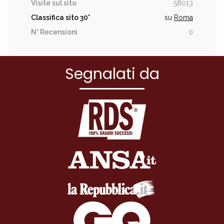
Visite sul sito
58013
Classifica sito
30°
su
Roma
N° Recensioni
0
Segnalati da