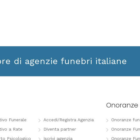
ore di agenzie funebri italiane
Onoranze 
tivo Funerale
Accedi/Registra Agenzia
Onoranze funeb
tivo a Rate
Diventa partner
Onoranze Fun
to Psicologico
Iscrivi agenzia
Onoranze Fun