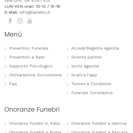
telefono: 06 92917525
LUN-VEN orari: 10-13 / 15-18
E-Mail:
info@lastello.it
Menù
Preventivo Funerale
Accedi/Registra Agenzia
Preventivo a Rate
Diventa partner
Supporto Psicologico
Iscrivi agenzia
Dichiarazione Successione
Scarica l'app
Faq
Termini e Condizioni
Funerale Coronavirus
Onoranze Funebri
Onoranze funebri in Italia
Onoranze Funebri a Genova
Onoranze Funebri a Roma
Onoranze Funebri a Pescara