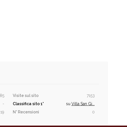
85
Visite sul sito
7153
-
Classifica sito
1°
su
Villa San Gi...
19
N° Recensioni
0