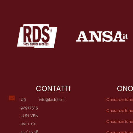
CONTATTI
ONO
06
info@lastello.it
Onoranze funebr
92917525
Onoranze fune
LUN-VEN
Onoranze funeb
orari: 10-
13 / 15-18
Onoranze fune