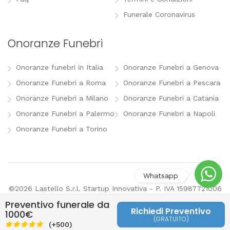
Funerale Coronavirus
Onoranze Funebri
Onoranze funebri in Italia
Onoranze Funebri a Genova
Onoranze Funebri a Roma
Onoranze Funebri a Pescara
Onoranze Funebri a Milano
Onoranze Funebri a Catania
Onoranze Funebri a Palermo
Onoranze Funebri a Napoli
Onoranze Funebri a Torino
©2026 Lastello S.r.l. Startup Innovativa - P. IVA 15987721006
-
info@lastello.it
-
Termini e Condizioni
-
Modifica
Preventivo funerale da
preferenze pubblicitarie
Richiedi Preventivo
1000€
(GRATUITO)
Last
(+500)