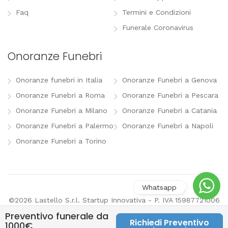
Faq
Termini e Condizioni
Funerale Coronavirus
Onoranze Funebri
Onoranze funebri in Italia
Onoranze Funebri a Genova
Onoranze Funebri a Roma
Onoranze Funebri a Pescara
Onoranze Funebri a Milano
Onoranze Funebri a Catania
Onoranze Funebri a Palermo
Onoranze Funebri a Napoli
Onoranze Funebri a Torino
©2026 Lastello S.r.l. Startup Innovativa - P. IVA 15987721006
-
info@lastello.it
-
Termini e Condizioni
-
Modifica
Preventivo funerale da
preferenze pubblicitarie
Richiedi Preventivo
1000€