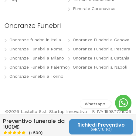
Funerale Coronavirus
Onoranze Funebri
Onoranze funebri in Italia
Onoranze Funebri a Genova
Onoranze Funebri a Roma
Onoranze Funebri a Pescara
Onoranze Funebri a Milano
Onoranze Funebri a Catania
Onoranze Funebri a Palermo
Onoranze Funebri a Napoli
Onoranze Funebri a Torino
©2026 Lastello S.r.l. Startup Innovativa - P. IVA 15987721006
-
info@lastello.it
-
Termini e Condizioni
-
Modifica
Preventivo funerale da
preferenze pubblicitarie
Richiedi Preventivo
1000€
(GRATUITO)
Last
(+500)