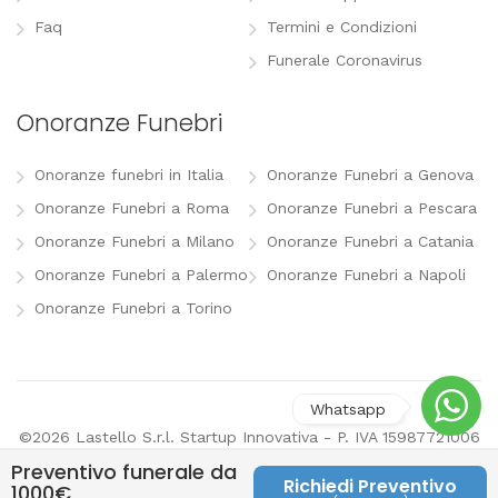
Faq
Termini e Condizioni
Funerale Coronavirus
Onoranze Funebri
Onoranze funebri in Italia
Onoranze Funebri a Genova
Onoranze Funebri a Roma
Onoranze Funebri a Pescara
Onoranze Funebri a Milano
Onoranze Funebri a Catania
Onoranze Funebri a Palermo
Onoranze Funebri a Napoli
Onoranze Funebri a Torino
©2026 Lastello S.r.l. Startup Innovativa - P. IVA 15987721006
-
info@lastello.it
-
Termini e Condizioni
-
Modifica
Preventivo funerale da
preferenze pubblicitarie
Richiedi Preventivo
1000€