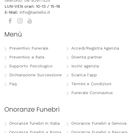
telefono: 06 92917525
LUN-VEN orari: 10-13 / 15-18
E-Mail:
info@lastello.it
Menù
Preventivo Funerale
Accedi/Registra Agenzia
Preventivo a Rate
Diventa partner
Supporto Psicologico
Iscrivi agenzia
Dichiarazione Successione
Scarica l'app
Faq
Termini e Condizioni
Funerale Coronavirus
Onoranze Funebri
Onoranze funebri in Italia
Onoranze Funebri a Genova
Onoranze Funebri a Roma
Onoranze Funebri a Pescara