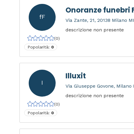
Onoranze funebri F
fF
Via Zante, 21, 20138 Milano MI,
descrizione non presente
(0)
Popolarità:
0
Illuxit
I
Via Giuseppe Govone, Milano M
descrizione non presente
(0)
Popolarità:
0