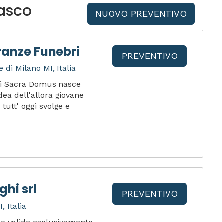
nasco
NUOVO PREVENTIVO
anze Funebri
PREVENTIVO
 di Milano MI, Italia
ri Sacra Domus nasce
dea dell'allora giovane
tutt' oggi svolge e
hi srl
PREVENTIVO
, Italia
ono valide esclusivamente