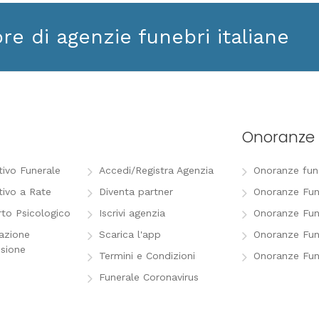
ore di agenzie funebri italiane
Onoranze 
tivo Funerale
Accedi/Registra Agenzia
Onoranze funeb
tivo a Rate
Diventa partner
Onoranze Fun
to Psicologico
Iscrivi agenzia
Onoranze Fun
razione
Scarica l'app
Onoranze Fun
sione
Termini e Condizioni
Onoranze Fun
Funerale Coronavirus