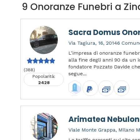
9 Onoranze Funebri a Zi
Sacra Domus Onor
Via Tagiura, 16, 20146 Comune
L'impresa di onoranze funeb
alla fine degli anni 90 da un i
fondatore Pozzato Davide che 
(388)
segue...
Popolarità:
2428
Arimatea Nebulong
Viale Monte Grappa, Milano MI
Le tariffe presenti sul sito s