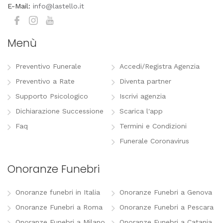
E-Mail:
info@lastello.it
Menù
Preventivo Funerale
Accedi/Registra Agenzia
Preventivo a Rate
Diventa partner
Supporto Psicologico
Iscrivi agenzia
Dichiarazione Successione
Scarica l'app
Faq
Termini e Condizioni
Funerale Coronavirus
Onoranze Funebri
Onoranze funebri in Italia
Onoranze Funebri a Genova
Onoranze Funebri a Roma
Onoranze Funebri a Pescara
Onoranze Funebri a Milano
Onoranze Funebri a Catania