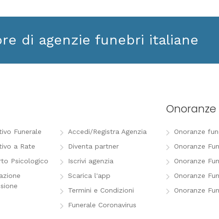
ore di agenzie funebri italiane
Onoranze 
tivo Funerale
Accedi/Registra Agenzia
Onoranze funeb
tivo a Rate
Diventa partner
Onoranze Fun
to Psicologico
Iscrivi agenzia
Onoranze Fun
razione
Scarica l'app
Onoranze Fun
sione
Termini e Condizioni
Onoranze Fun
Funerale Coronavirus