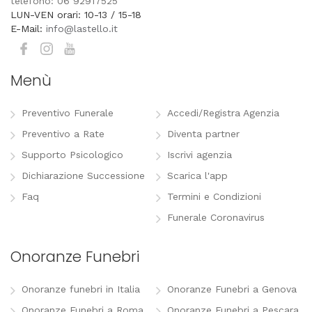
telefono: 06 92917525
LUN-VEN orari: 10-13 / 15-18
E-Mail:
info@lastello.it
Menù
Preventivo Funerale
Accedi/Registra Agenzia
Preventivo a Rate
Diventa partner
Supporto Psicologico
Iscrivi agenzia
Dichiarazione Successione
Scarica l'app
Faq
Termini e Condizioni
Funerale Coronavirus
Onoranze Funebri
Onoranze funebri in Italia
Onoranze Funebri a Genova
Onoranze Funebri a Roma
Onoranze Funebri a Pescara