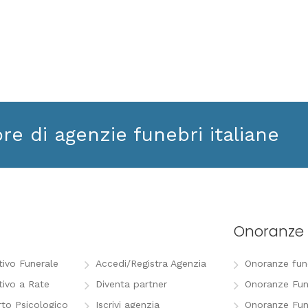
ore di agenzie funebri italiane
Onoranze 
tivo Funerale
Accedi/Registra Agenzia
Onoranze funeb
tivo a Rate
Diventa partner
Onoranze Fun
to Psicologico
Iscrivi agenzia
Onoranze Fun