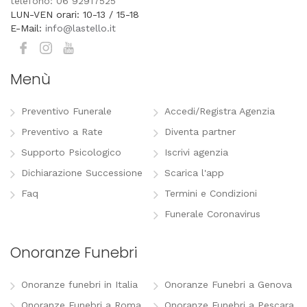
telefono: 06 92917525
LUN-VEN orari: 10-13 / 15-18
E-Mail:
info@lastello.it
Menù
Preventivo Funerale
Accedi/Registra Agenzia
Preventivo a Rate
Diventa partner
Supporto Psicologico
Iscrivi agenzia
Dichiarazione Successione
Scarica l'app
Faq
Termini e Condizioni
Funerale Coronavirus
Onoranze Funebri
Onoranze funebri in Italia
Onoranze Funebri a Genova
Onoranze Funebri a Roma
Onoranze Funebri a Pescara