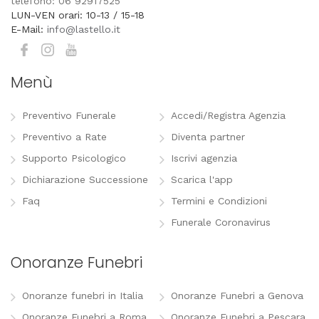
telefono: 06 92917525
LUN-VEN orari: 10-13 / 15-18
E-Mail:
info@lastello.it
Menù
Preventivo Funerale
Accedi/Registra Agenzia
Preventivo a Rate
Diventa partner
Supporto Psicologico
Iscrivi agenzia
Dichiarazione Successione
Scarica l'app
Faq
Termini e Condizioni
Funerale Coronavirus
Onoranze Funebri
Onoranze funebri in Italia
Onoranze Funebri a Genova
Onoranze Funebri a Roma
Onoranze Funebri a Pescara