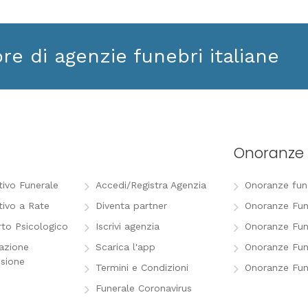
ore di agenzie funebri italiane
Onoranze 
tivo Funerale
Accedi/Registra Agenzia
Onoranze funeb
tivo a Rate
Diventa partner
Onoranze Fun
to Psicologico
Iscrivi agenzia
Onoranze Fun
razione
Scarica l'app
Onoranze Fun
sione
Termini e Condizioni
Onoranze Fun
Funerale Coronavirus