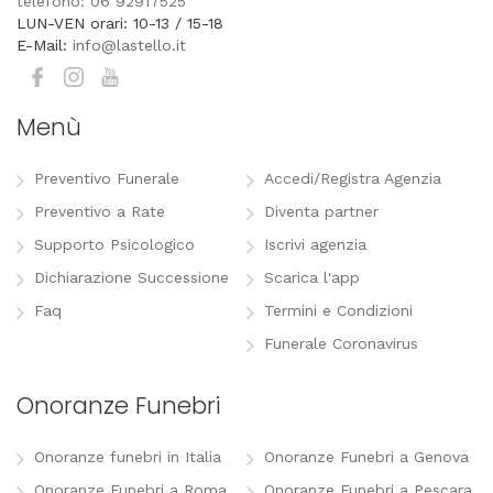
telefono: 06 92917525
LUN-VEN orari: 10-13 / 15-18
E-Mail:
info@lastello.it
Menù
Preventivo Funerale
Accedi/Registra Agenzia
Preventivo a Rate
Diventa partner
Supporto Psicologico
Iscrivi agenzia
Dichiarazione Successione
Scarica l'app
Faq
Termini e Condizioni
Funerale Coronavirus
Onoranze Funebri
Onoranze funebri in Italia
Onoranze Funebri a Genova
Onoranze Funebri a Roma
Onoranze Funebri a Pescara