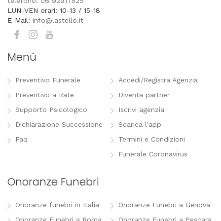
telefono: 06 92917525
LUN-VEN orari: 10-13 / 15-18
E-Mail:
info@lastello.it
Menù
Preventivo Funerale
Accedi/Registra Agenzia
Preventivo a Rate
Diventa partner
Supporto Psicologico
Iscrivi agenzia
Dichiarazione Successione
Scarica l'app
Faq
Termini e Condizioni
Funerale Coronavirus
Onoranze Funebri
Onoranze funebri in Italia
Onoranze Funebri a Genova
Onoranze Funebri a Roma
Onoranze Funebri a Pescara