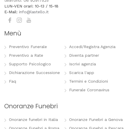
telefono: 06 92917525
LUN-VEN orari: 10-13 / 15-18
E-Mail:
info@lastello.it
Menù
Preventivo Funerale
Accedi/Registra Agenzia
Preventivo a Rate
Diventa partner
Supporto Psicologico
Iscrivi agenzia
Dichiarazione Successione
Scarica l'app
Faq
Termini e Condizioni
Funerale Coronavirus
Onoranze Funebri
Onoranze funebri in Italia
Onoranze Funebri a Genova
Onoranze Funebri a Roma
Onoranze Funebri a Pescara