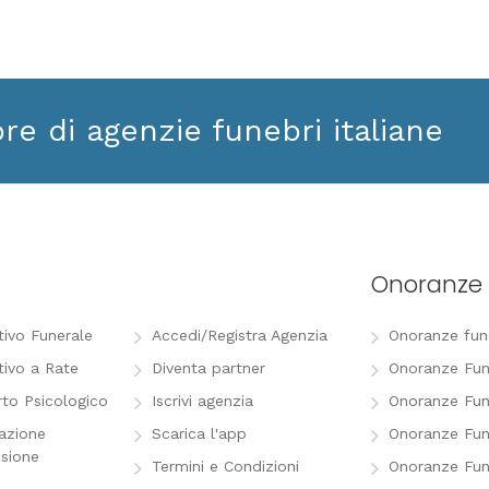
ore di agenzie funebri italiane
Onoranze 
tivo Funerale
Accedi/Registra Agenzia
Onoranze funeb
tivo a Rate
Diventa partner
Onoranze Fun
to Psicologico
Iscrivi agenzia
Onoranze Fun
razione
Scarica l'app
Onoranze Fun
sione
Termini e Condizioni
Onoranze Fun