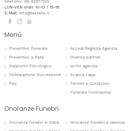
telefono: 06 92917525
LUN-VEN orari: 10-13 / 15-18
E-Mail:
info@lastello.it
Menù
Preventivo Funerale
Accedi/Registra Agenzia
Preventivo a Rate
Diventa partner
Supporto Psicologico
Iscrivi agenzia
Dichiarazione Successione
Scarica l'app
Faq
Termini e Condizioni
Funerale Coronavirus
Onoranze Funebri
Onoranze funebri in Italia
Onoranze Funebri a Genova
Onoranze Funebri a Roma
Onoranze Funebri a Pescara