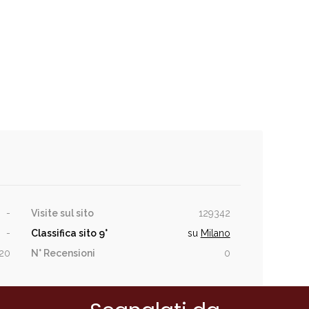
-
Visite sul sito
129342
-
Classifica sito
9°
su
Milano
020
N° Recensioni
0