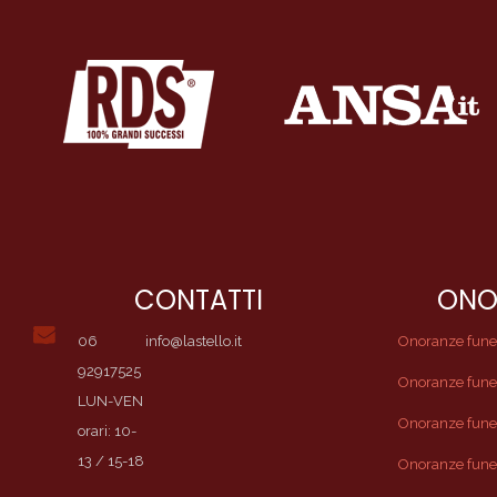
CONTATTI
ONO
06
info@lastello.it
Onoranze funebr
92917525
Onoranze fune
LUN-VEN
Onoranze funeb
orari: 10-
13 / 15-18
Onoranze fune