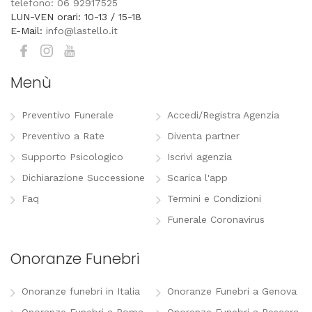
telefono: 06 92917525
LUN-VEN orari: 10-13 / 15-18
E-Mail:
info@lastello.it
Menù
Preventivo Funerale
Accedi/Registra Agenzia
Preventivo a Rate
Diventa partner
Supporto Psicologico
Iscrivi agenzia
Dichiarazione Successione
Scarica l'app
Faq
Termini e Condizioni
Funerale Coronavirus
Onoranze Funebri
Onoranze funebri in Italia
Onoranze Funebri a Genova
Onoranze Funebri a Roma
Onoranze Funebri a Pescara