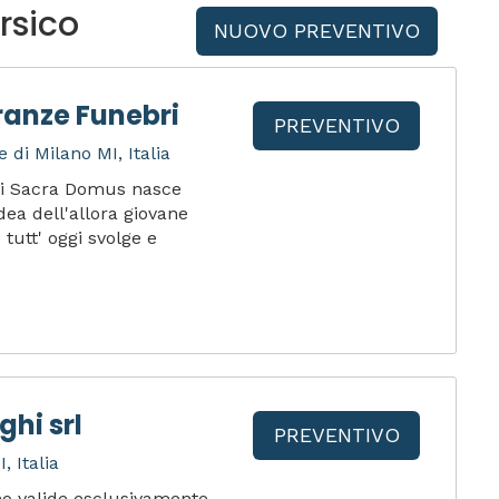
rsico
NUOVO PREVENTIVO
anze Funebri
PREVENTIVO
 di Milano MI, Italia
ri Sacra Domus nasce
dea dell'allora giovane
tutt' oggi svolge e
hi srl
PREVENTIVO
, Italia
ono valide esclusivamente