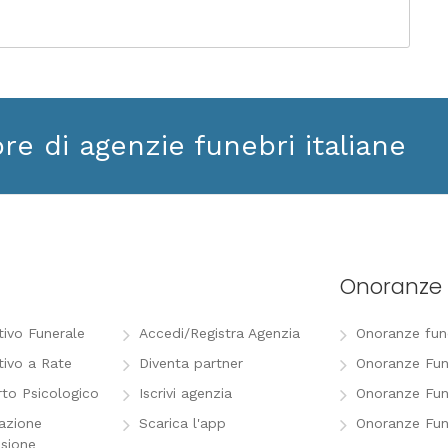
ore di agenzie funebri italiane
Onoranze 
tivo Funerale
Accedi/Registra Agenzia
Onoranze funeb
tivo a Rate
Diventa partner
Onoranze Fun
to Psicologico
Iscrivi agenzia
Onoranze Fun
razione
Scarica l'app
Onoranze Fun
sione