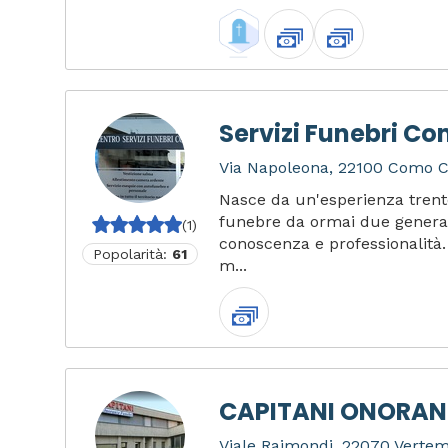
Servizi Funebri C
Via Napoleona, 22100 Como CO
Nasce da un'esperienza trent
funebre da ormai due generaz
(1)
conoscenza e professionalità. 
Popolarità:
61
m...
CAPITANI ONORANZ
Viale Raimondi, 22070 Verte