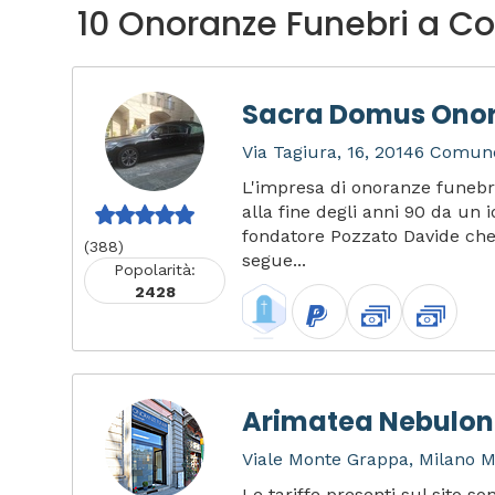
10 Onoranze Funebri a Co
Sacra Domus Onor
Via Tagiura, 16, 20146 Comune
L'impresa di onoranze funeb
alla fine degli anni 90 da un i
fondatore Pozzato Davide che 
(388)
segue...
Popolarità:
2428
Arimatea Nebulong
Viale Monte Grappa, Milano MI
Le tariffe presenti sul sito s