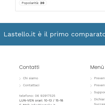
Popolarità:
20
Lastello.it è il primo comparat
Contatti
Menù
Chi siamo
Preven
Contattaci
Preven
Suppor
telefono: 06 92917525
Dichia
LUN-VEN orari: 10-13 / 15-18
Succes
E-Mail:
info@lastello.it