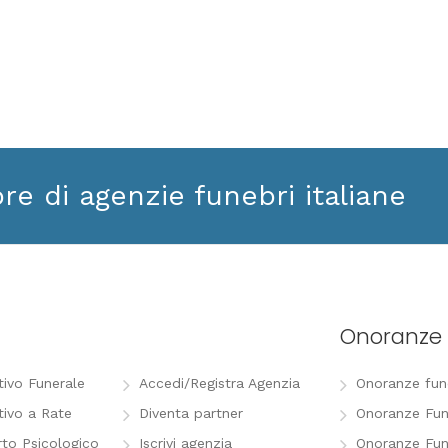
ore di agenzie funebri italiane
Onoranze 
tivo Funerale
Accedi/Registra Agenzia
Onoranze funeb
tivo a Rate
Diventa partner
Onoranze Fun
to Psicologico
Iscrivi agenzia
Onoranze Fun