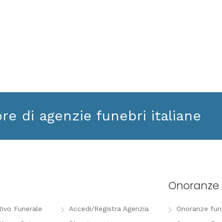
ore di agenzie funebri italiane
Onoranze 
tivo Funerale
Accedi/Registra Agenzia
Onoranze funeb