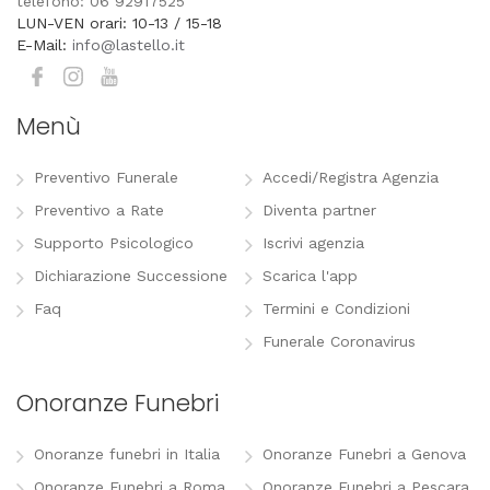
telefono: 06 92917525
LUN-VEN orari: 10-13 / 15-18
E-Mail:
info@lastello.it
Menù
Preventivo Funerale
Accedi/Registra Agenzia
Preventivo a Rate
Diventa partner
Supporto Psicologico
Iscrivi agenzia
Dichiarazione Successione
Scarica l'app
Faq
Termini e Condizioni
Funerale Coronavirus
Onoranze Funebri
Onoranze funebri in Italia
Onoranze Funebri a Genova
Onoranze Funebri a Roma
Onoranze Funebri a Pescara