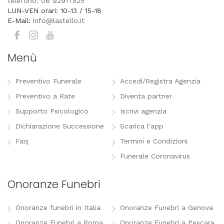
telefono: 06 92917525
LUN-VEN orari: 10-13 / 15-18
E-Mail:
info@lastello.it
Menù
Preventivo Funerale
Accedi/Registra Agenzia
Preventivo a Rate
Diventa partner
Supporto Psicologico
Iscrivi agenzia
Dichiarazione Successione
Scarica l'app
Faq
Termini e Condizioni
Funerale Coronavirus
Onoranze Funebri
Onoranze funebri in Italia
Onoranze Funebri a Genova
Onoranze Funebri a Roma
Onoranze Funebri a Pescara