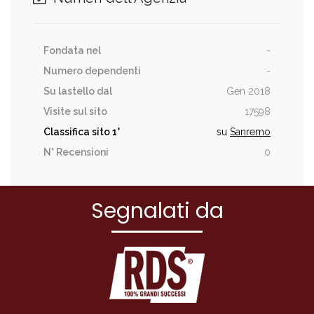
Fondata nel
-
Numero dependenti
-
Su lastello dal
Gen 2018
Visite sul sito
17598
Classifica sito
1°
su
Sanremo
N° Recensioni
0
Segnalati da