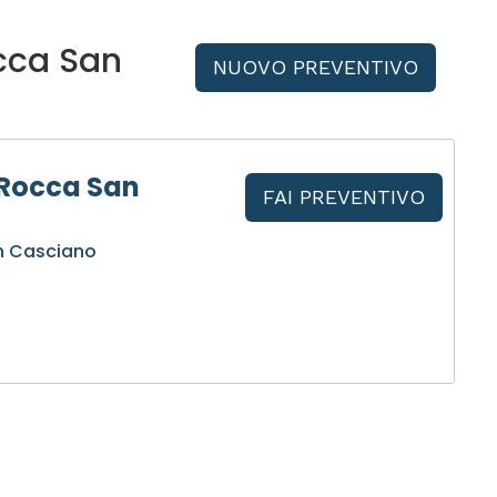
cca San
NUOVO PREVENTIVO
 Rocca San
FAI PREVENTIVO
n Casciano