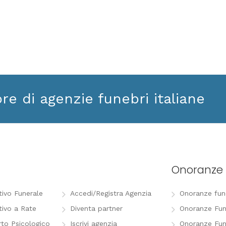
ore di agenzie funebri italiane
Onoranze 
tivo Funerale
Accedi/Registra Agenzia
Onoranze funeb
tivo a Rate
Diventa partner
Onoranze Fun
to Psicologico
Iscrivi agenzia
Onoranze Fun