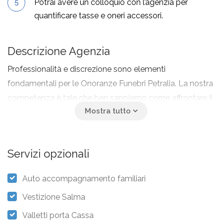
Potrai avere un colloquio con l’agenzia per
quantificare tasse e oneri accessori.
Descrizione Agenzia
Professionalità e discrezione sono elementi
fondamentali per le Onoranze Funebri Petralia. La nostra
competenza è tale che ben sappiamo come affrontare il
tuo lutto e come affiancarti per renderti più semplice
l'organizzazione e le operazioni di rito. Il nostro
personale, altamente qualificato vi aiuterà e vi seguirà in
Servizi opzionali
questo particolare momento doloroso del funerale in
tutte le sue fasi, permettendovi di dedicarvi, come è
Auto accompagnamento familiari
giusto, al saluto del vostro caro.
Vestizione Salma
Valletti porta Cassa