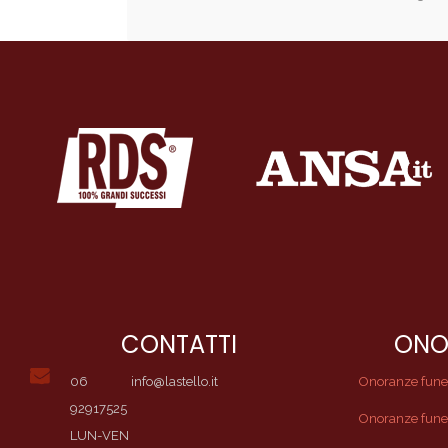
CONTATTI
ONO
06
info@lastello.it
Onoranze funebr
92917525
Onoranze fune
LUN-VEN