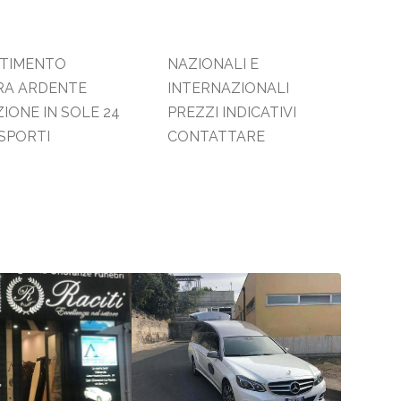
STIMENTO
ONALI E
RA ARDENTE
RNAZIONALI
IONE IN SOLE 24
ZI INDICATIVI
SPORTI
CONTATTARE