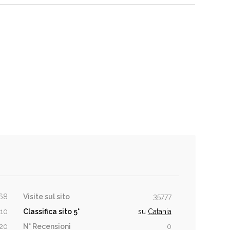
68
Visite sul sito
35777
10
Classifica sito
5°
su
Catania
20
N° Recensioni
0