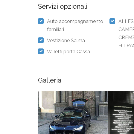
Servizi opzionali
Auto accompagnamento
ALLE
NAZI
familiari
CAME
INTE
CREMZ
PREZ
Vestizione Salma
H TRA
Valletti porta Cassa
Galleria