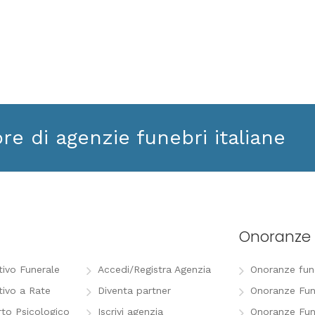
ore di agenzie funebri italiane
Onoranze 
tivo Funerale
Accedi/Registra Agenzia
Onoranze funeb
tivo a Rate
Diventa partner
Onoranze Fun
to Psicologico
Iscrivi agenzia
Onoranze Fun