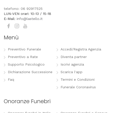
telefono: 06 92917525
LUN-VEN orari: 10-13 / 15-18
E-Mail:
info@lastello.it
Menù
Preventivo Funerale
Accedi/Registra Agenzia
Preventivo a Rate
Diventa partner
Supporto Psicologico
Iscrivi agenzia
Dichiarazione Successione
Scarica l'app
Faq
Termini e Condizioni
Funerale Coronavirus
Onoranze Funebri
Onoranze funebri in Italia
Onoranze Funebri a Genova