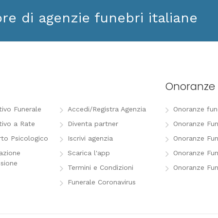
ore di agenzie funebri italiane
Onoranze 
tivo Funerale
Accedi/Registra Agenzia
Onoranze funeb
tivo a Rate
Diventa partner
Onoranze Fun
to Psicologico
Iscrivi agenzia
Onoranze Fun
razione
Scarica l'app
Onoranze Fun
sione
Termini e Condizioni
Onoranze Fun
Funerale Coronavirus