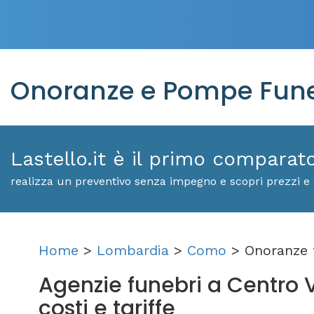
Onoranze e Pompe Funebr
Lastello.it è il primo comparat
realizza un preventivo senza impegno e scopri prezzi e s
Home
>
Lombardia
>
Como
> Onoranze 
Agenzie funebri a Centro Va
costi e tariffe