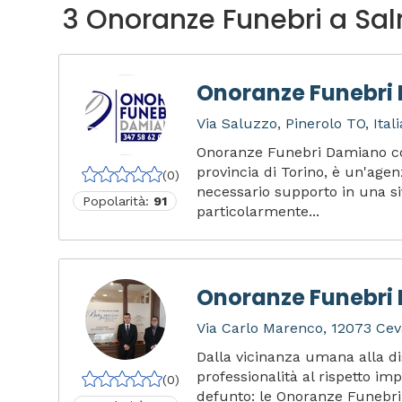
3 Onoranze Funebri a Sa
Onoranze Funebri
Via Saluzzo, Pinerolo TO, Itali
Onoranze Funebri Damiano con
provincia di Torino, è un'agen
(0)
necessario supporto in una s
Popolarità:
91
particolarmente...
Onoranze Funebri
Via Carlo Marenco, 12073 Ceva
Dalla vicinanza umana alla di
professionalità al rispetto imp
(0)
defunto: le Onoranze Funebr