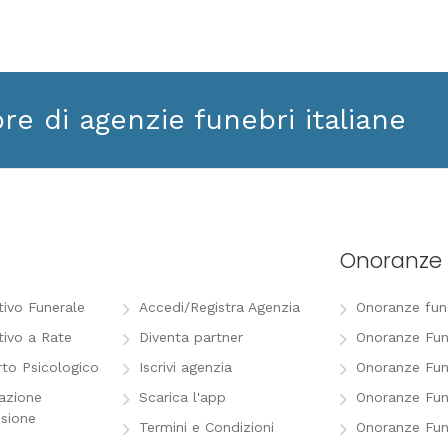
ore di agenzie funebri italiane
Onoranze 
tivo Funerale
Accedi/Registra Agenzia
Onoranze funeb
tivo a Rate
Diventa partner
Onoranze Fun
to Psicologico
Iscrivi agenzia
Onoranze Fun
razione
Scarica l'app
Onoranze Fun
sione
Termini e Condizioni
Onoranze Fun