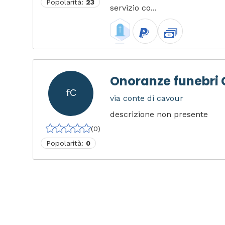
Popolarità:
23
servizio co...
Onoranze funebri 
fC
via conte di cavour
descrizione non presente
(0)
Popolarità:
0