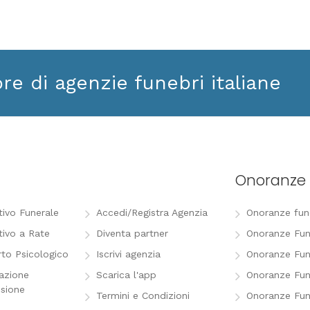
ore di agenzie funebri italiane
Onoranze 
tivo Funerale
Accedi/Registra Agenzia
Onoranze funeb
tivo a Rate
Diventa partner
Onoranze Fun
to Psicologico
Iscrivi agenzia
Onoranze Fun
razione
Scarica l'app
Onoranze Fun
sione
Termini e Condizioni
Onoranze Fun