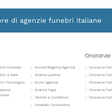
ore di agenzie funebri italiane
Onoranze 
tivo Funerale
Accedi/Registra Agenzia
Onoranze funeb
tivo a Rate
Diventa partner
Onoranze Fun
to Psicologico
Iscrivi agenzia
Onoranze Fun
razione
Scarica l'app
Onoranze Fun
sione
Termini e Condizioni
Onoranze Fun
Funerale Coronavirus