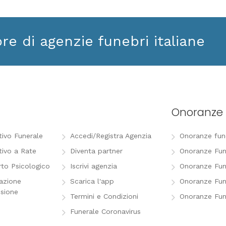
ore di agenzie funebri italiane
Onoranze 
tivo Funerale
Accedi/Registra Agenzia
Onoranze funeb
tivo a Rate
Diventa partner
Onoranze Fun
to Psicologico
Iscrivi agenzia
Onoranze Fun
razione
Scarica l'app
Onoranze Fun
sione
Termini e Condizioni
Onoranze Fun
Funerale Coronavirus