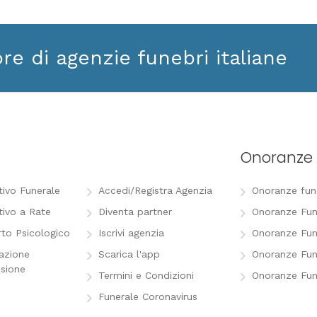
ore di agenzie funebri italiane
Onoranze 
tivo Funerale
Accedi/Registra Agenzia
Onoranze funeb
tivo a Rate
Diventa partner
Onoranze Fun
to Psicologico
Iscrivi agenzia
Onoranze Fun
razione
Scarica l'app
Onoranze Fun
sione
Termini e Condizioni
Onoranze Fun
Funerale Coronavirus