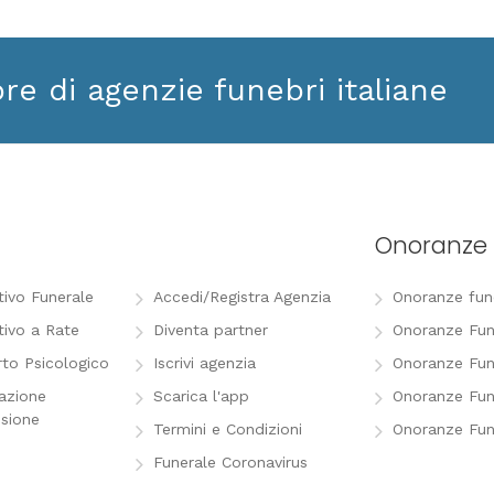
ore di agenzie funebri italiane
Onoranze 
tivo Funerale
Accedi/Registra Agenzia
Onoranze funeb
tivo a Rate
Diventa partner
Onoranze Fun
to Psicologico
Iscrivi agenzia
Onoranze Fun
razione
Scarica l'app
Onoranze Fun
sione
Termini e Condizioni
Onoranze Fun
Funerale Coronavirus