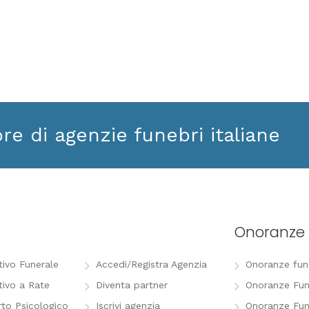
ore di agenzie funebri italiane
Onoranze 
tivo Funerale
Accedi/Registra Agenzia
Onoranze funeb
tivo a Rate
Diventa partner
Onoranze Fun
to Psicologico
Iscrivi agenzia
Onoranze Fun