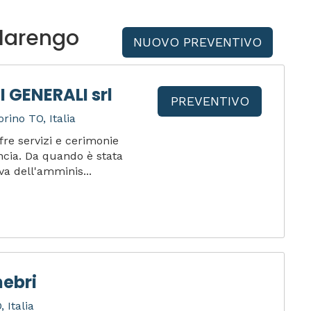
llarengo
NUOVO PREVENTIVO
 GENERALI srl
PREVENTIVO
rino TO, Italia
re servizi e cerimonie
incia. Da quando è stata
iva dell'amminis...
ebri
 Italia