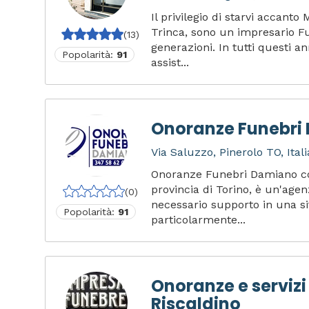
Il privilegio di starvi accant
Trinca, sono un impresario F
(13)
generazioni. In tutti questi 
Popolarità:
91
assist...
Onoranze Funebri
Via Saluzzo, Pinerolo TO, Itali
Onoranze Funebri Damiano con
provincia di Torino, è un'agen
(0)
necessario supporto in una s
Popolarità:
91
particolarmente...
Onoranze e servizi
Riscaldino