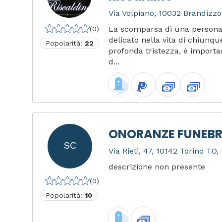
Via Volpiano, 10032 Brandizzo 
La scomparsa di una persona
(0)
delicato nella vita di chiunq
Popolarità:
22
profonda tristezza, è importan
d...
ONORANZE FUNEBR
SC
Via Rieti, 47, 10142 Torino TO, 
descrizione non presente
(0)
Popolarità:
10