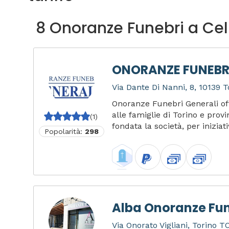
8 Onoranze Funebri a Ce
ONORANZE FUNEBRI
Via Dante Di Nanni, 8, 10139 To
Onoranze Funebri Generali off
alle famiglie di Torino e prov
(1)
fondata la società, per iniziat
Popolarità:
298
Alba Onoranze Fun
Via Onorato Vigliani, Torino TO,