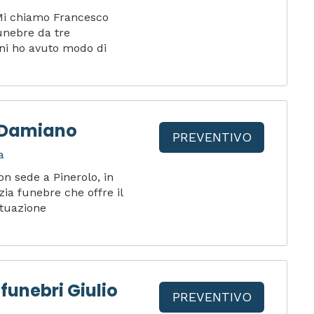
o Mi chiamo Francesco
unebre da tre
anni ho avuto modo di
 Damiano
PREVENTIVO
a
 sede a Pinerolo, in
zia funebre che offre il
ituazione
 funebri Giulio
PREVENTIVO