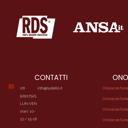
CONTATTI
ONO
06
info@lastello.it
Onoranze funebr
92917525
Onoranze fune
LUN-VEN
Onoranze funeb
orari: 10-
13 / 15-18
Onoranze fune