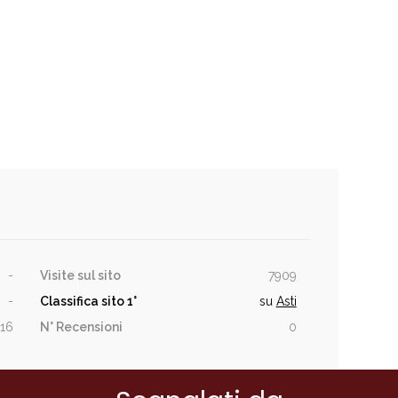
-
Visite sul sito
7909
-
Classifica sito
1°
su
Asti
016
N° Recensioni
0