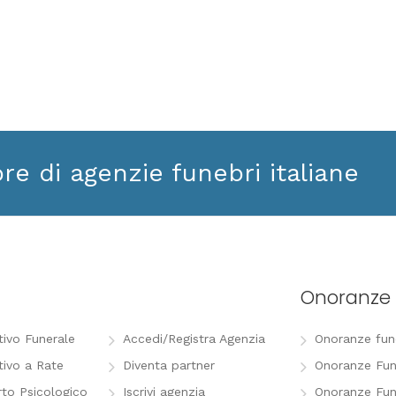
ore di agenzie funebri italiane
Onoranze 
tivo Funerale
Accedi/Registra Agenzia
Onoranze funeb
tivo a Rate
Diventa partner
Onoranze Fun
to Psicologico
Iscrivi agenzia
Onoranze Fun