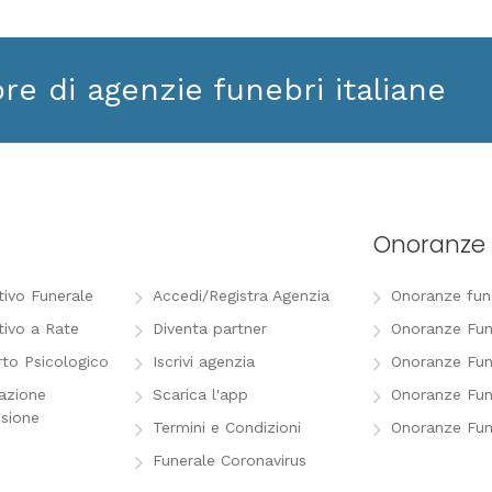
ore di agenzie funebri italiane
Onoranze 
tivo Funerale
Accedi/Registra Agenzia
Onoranze funeb
tivo a Rate
Diventa partner
Onoranze Fun
to Psicologico
Iscrivi agenzia
Onoranze Fun
razione
Scarica l'app
Onoranze Fun
sione
Termini e Condizioni
Onoranze Fun
Funerale Coronavirus