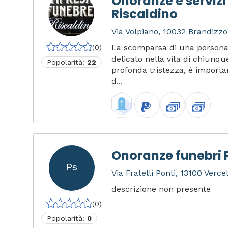
Onoranze e servizi
Riscaldino
Via Volpiano, 10032 Brandizzo 
La scomparsa di una persona
(0)
delicato nella vita di chiunq
Popolarità:
22
profonda tristezza, è importan
d...
Onoranze funebri P
Ps
Via Fratelli Ponti, 13100 Vercell
descrizione non presente
(0)
Popolarità:
0